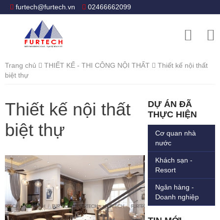
furtech@furtech.vn
02466662099
Trang chủ
THIẾT KẾ - THI CÔNG NỘI THẤT
Thiết kế nội thất
biệt thự
Thiết kế nội thất
DỰ ÁN ĐÃ
THỰC HIỆN
biệt thự
Cơ quan nhà
nước
Khách sạn -
Resort
Ngân hàng -
Doanh nghiệp