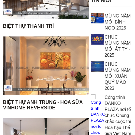
TIN MỚI
MỪNG NĂM
MỚI BÍNH
BIỆT THỰ THANH TRÌ
NGỌ 2026
CHÚC
MỪNG NĂM
MỚI ẤT TỴ -
2025
CHÚC
MỪNG NĂM
MỚI XUÂN
QUÝ MÃO
2023
Công trình
BIỆT THỰ ANH TRUNG - HOA SỮA
DANKO
VINHOME REVERSIDE
PLAZA nơi tổ
chức Chung
khảo cuộc thi
Hoa hậu Thế
giới Việt Nam