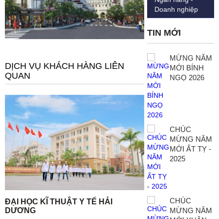
Doanh nghiệp
TIN MỚI
MỪNG NĂM
DỊCH VỤ KHÁCH HÀNG LIÊN
MỚI BÍNH
QUAN
NGỌ 2026
CHÚC
MỪNG NĂM
MỚI ẤT TỴ -
2025
CHÚC
ĐẠI HỌC KĨ THUẬT Y TẾ HẢI
DƯƠNG
MỪNG NĂM