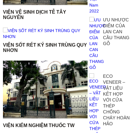
VIỆN VỆ SINH DỊCH TỄ TÂY
NGUYÊN
ƯU NHƯỢC
ĐIỂM CỦA
LAN CAN
CẦU THANG
GỖ
VIỆN SỐT RÉT KÝ SINH TRÙNG QUY
NHƠN
ECO
VENEER –
VẬT LIỆU
KẾT HỢP
VỚI CỬA
THÉP
CHỐNG
CHÁY HOÀN
HẢO
VIỆN KIỂM NGHIỆM THUỐC TW