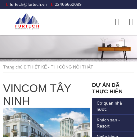
furtech@furtech.vn
02466662099
Trang chủ
THIẾT KẾ - THI CÔNG NỘI THẤT
VINCOM TÂY
DỰ ÁN ĐÃ
THỰC HIỆN
NINH
Cơ quan nhà
nước
Khách sạn -
Resort
Ngân hàng -