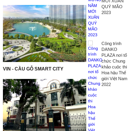
MỚI XUÂN
QUÝ MÃO
2023
Công trình
DANKO
PLAZA nơi tổ
chức Chung
khảo cuộc thi
VIN - CẦU GỖ SMART CITY
Hoa hậu Thế
giới Việt Nam
2022