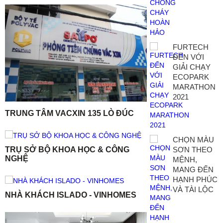
FURTECH
ĐẾN VỚI
GIẢI CHẠY
ECOPARK
MARATHON
2021
TRUNG TÂM VACXIN 135 LÒ ĐÚC
CHỌN MÀU
TRỤ SỞ BỘ KHOA HỌC & CÔNG
SƠN THEO
NGHỆ
MỆNH,
MANG ĐẾN
HẠNH PHÚC
VÀ TÀI LỘC
NHÀ KHÁCH ISLADO - VINHOMES