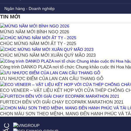
Ngân hàng - Doanh nghiệp
TIN MỚI
MỪNG NĂM MỚI BÍNH NGỌ 2026
CHÚC MỪNG NĂM MỚI ẤT TỴ - 2025
CHÚC MỪNG NĂM MỚI XUÂN QUÝ MÃO 2023
Công trình DANKO PLAZA nơi tổ chức Chung khảo cuộc thi Hoa hậu
ƯU NHƯỢC ĐIỂM CỦA LAN CAN CẦU THANG GỖ
ECO VENEER – VẬT LIỆU KẾT HỢP VỚI CỬA THÉP CHỐNG 
FURTECH ĐẾN VỚI GIẢI CHẠY ECOPARK MARATHON 2021
CHỌN MÀU SƠN THEO MỆNH, MANG ĐẾN HẠNH PHÚC VÀ TÀ