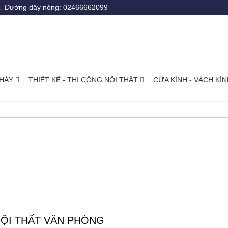
Đường dây nóng:
02466662099
CHÁY
THIẾT KẾ - THI CÔNG NỘI THẤT
CỬA KÍNH - VÁCH K
NỘI THẤT VĂN PHÒNG