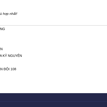
hù hợp nhất!
ÔNG
ÊN
ỬA KỶ NGUYÊN
N ĐỘI 108