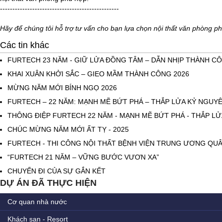
------------------------------------------------
Hãy để chúng tôi hỗ trợ tư vấn cho bạn lựa chọn nội thất văn phòng p
Các tin khác
FURTECH 23 NĂM - GIỮ LỬA ĐỒNG TÂM – DẪN NHỊP THÀNH C
KHAI XUÂN KHỞI SẮC – GIEO MẦM THÀNH CÔNG 2026
MỪNG NĂM MỚI BÍNH NGỌ 2026
FURTECH – 22 NĂM: MẠNH MẼ BỨT PHÁ – THẮP LỬA KỶ NGUY
THÔNG ĐIỆP FURTECH 22 NĂM - MẠNH MẼ BỨT PHÁ - THẮP L
CHÚC MỪNG NĂM MỚI ẤT TỴ - 2025
FURTECH - THI CÔNG NỘI THẤT BỆNH VIỆN TRUNG ƯƠNG QUÂ
“FURTECH 21 NĂM – VỮNG BƯỚC VƯƠN XA”
CHUYẾN ĐI CỦA SỰ GẮN KẾT
DỰ ÁN ĐÃ THỰC HIỆN
Cơ quan nhà nước
Khách sạn - Resort