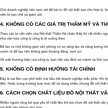
Chủ doanh nghiệp nên xem xét để bài trí đồ nội thất sao cho hợp lý, 
viên bị hạn chế và giảm sút.
4. KHÔNG CÓ CÁC GIÁ TRỊ THẨM MỸ VÀ T
Theo các tư vấn viên của Nội thất Thiên Hà nhận thấy thì rất nhiều ng
như văn hóa công ty cũng bị đi xuống theo.
Để tạo ra một không gian văn phòng có sự sáng tạo và năng lượng tích
rườm rà để tạo nên không gian thoáng đãng, tươi vui.
Về mặt thương hiệu của công ty, bạn cần xác định sứ mệnh và lĩnh vực 
5. KHÔNG CÓ ĐỊNH HƯỚNG TÁI CHÍNH
Đây là sai lầm cực phổ biến mà hầu hết doanh nghiệp mắc phải. Khi l
đến. Hoặc trong trường hợp mức độ sử dụng nhiều nhưng đồ nội thất 
6. CÁCH CHỌN CHẤT LIỆU ĐỒ NỘI THẤT 
Nhiều người cũng bỏ qua yếu tố chất liệu khi lựa chọn đồ nội thất văn 
nội thất văn phòng phù hợp.