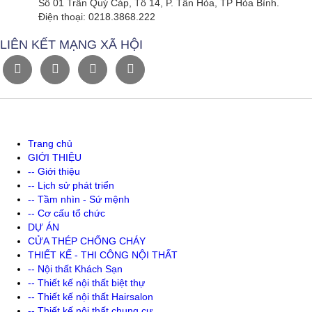
Số 01 Trần Quý Cáp, Tổ 14, P. Tân Hòa, TP Hòa Bình.
Điện thoại: 0218.3868.222
LIÊN KẾT MẠNG XÃ HỘI
Trang chủ
GIỚI THIỆU
-- Giới thiệu
-- Lịch sử phát triển
-- Tầm nhìn - Sứ mệnh
-- Cơ cấu tổ chức
DỰ ÁN
CỬA THÉP CHỐNG CHÁY
THIẾT KẾ - THI CÔNG NỘI THẤT
-- Nội thất Khách Sạn
-- Thiết kế nội thất biệt thự
-- Thiết kế nội thất Hairsalon
-- Thiết kế nội thất chung cư